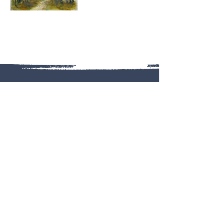
Françoise Guillemain
Aquarelliste au Mans
06.76.54.79.66
francoise-guillemain@orange.fr
Retrouvez-moi en expo !
Suivez-moi !