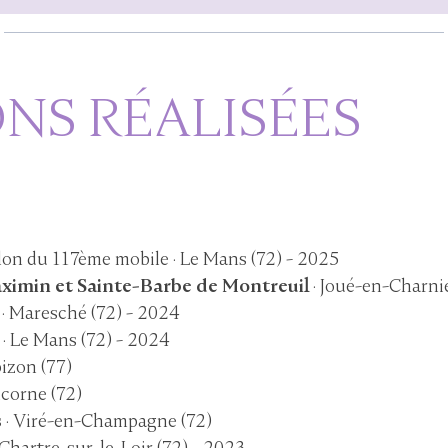
NS RÉALISÉES
llon du 117ème mobile · Le Mans (72) - 2025
ximin et Sainte-Barbe de Montreui
l
· Joué-en-Charnie
· Maresché (72) - 2024
· Le Mans (72) - 2024
bizon (77)
icorne (72)
s
· Viré-en-Champagne (72)
 Chartre-sur-le-Loir (72) - 2023