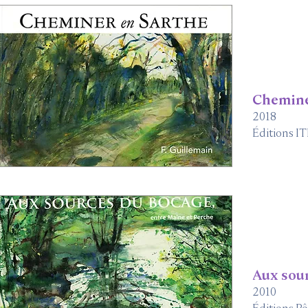
Chemine
2018
Éditions I
Aux sou
2010