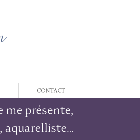
n
E
G
CONTACT
e me présente,
aquarelliste...