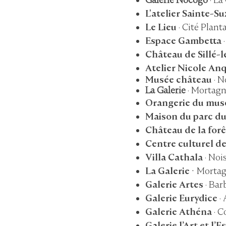
L'atelier Sainte-S
Le Lieu
· Cité Plan
Espace Gambetta
·
Château de Sillé-
Atelier Nicole Anq
Musée château
· 
La Galerie
· Mortagn
Orangerie du musé
Maison du parc d
Château de la for
Centre culturel d
Villa Cathala
· Noi
La Galerie
·
Mortag
Galerie Artes
· Bar
Galerie Eurydice
· 
Galerie Athéna
· C
Galerie l’Art et l’