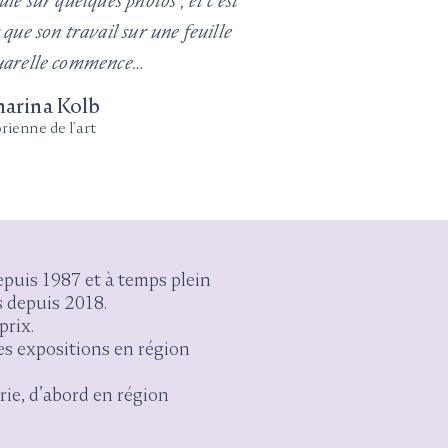
uie sur quelques photos ; et c'est
 que son travail sur une feuille
uarelle commence…
harina Kolb
rienne de l'art
depuis 1987 et à temps plein
s depuis 2018.
prix.
es expositions en région
rie, d’abord en région