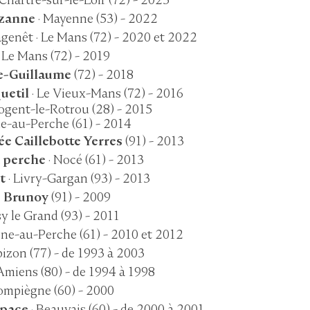
uzanne
· Mayenne (53) - 2022
tagenêt
· Le Mans (72) - 2020 et 2022
 Le Mans (72) - 2019
le-Guillaume
(72) - 2018
uetil
· Le Vieux-Mans (72) - 2016
Nogent-le-Rotrou (28)
- 2015
e-au-Perche (61) - 2014
e Caillebotte Yerres
(91) - 2013
u perche
· Nocé (61) - 2013
êt
· Livry-Gargan (93) - 2013
e Brunoy
(91) - 2009
sy le Grand (93) - 2011
ne-au-Perche
(61) - 2010 et 2012
bizon (77) - de 1993 à 2003
Amiens (80) - de 1994 à 1998
ompiègne (60) - 2000
Espace
· Beauvais (60) - de 2000 à 2001