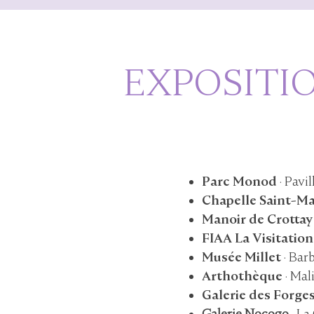
EXPOSITIO
Parc Monod
· Pavi
Chapelle Saint-Ma
Manoir de Crottay
FIAA La Visitation
Musée Millet
· Bar
Arthothèque
· Mal
Galerie des Forge
Galerie Nocogo
· La