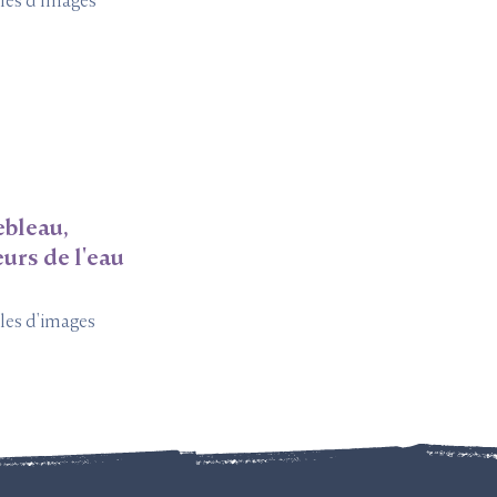
les d'Images
ebleau,
eurs de l'eau
les d'images