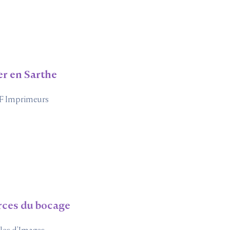
r en Sarthe
TF Imprimeurs
rces du bocage