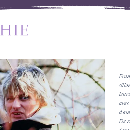
HIE
Franç
sillo
leurs
avec
d'am
De re