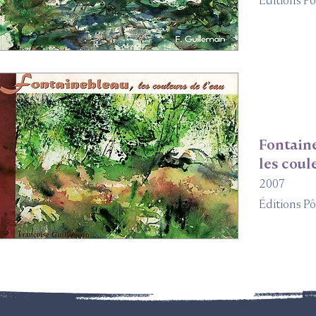
Éditions Pô
Fontain
les coul
2007
Éditions Pô